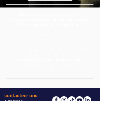
Heb je een passie voor theater?
Zin om ons bij te staan op publieke events?
Wil je helpen achter de schermen?
InTeam is altijd op zoek naar gedreven
vrijwilligers!
Heb je interesse om ons team te versterken?
Stuur een mailtje naar
volunteer@inteam-producties.be
en dan nemen we zo snel mogelijk contact met
je op.
contacteer ons
algemeen
pers
Blijf op de hoogte en schrijf
community
je in op onze nieuwsbrief.
over InTeam
partnership
InTeami
InTeam zoekt