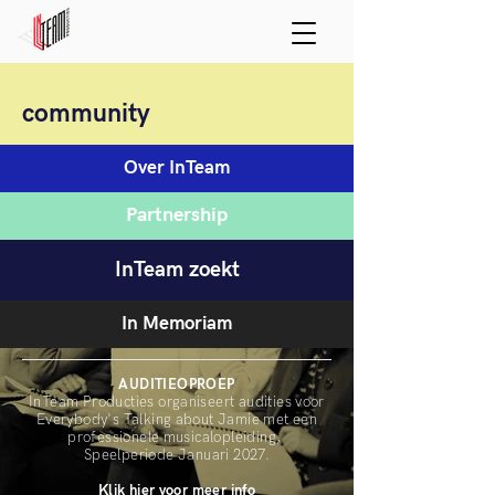
community
Over InTeam
Partnership
InTeam zoekt
In Memoriam
AUDITIEOPROEP
InTeam Producties organiseert audities voor
Everybody's Talking about Jamie met een
professionele musicalopleiding,
Speelperiode Januari 2027.
Klik hier voor meer info