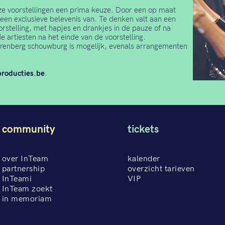
ze voorstellingen een prima keuze. Door een op maat
en exclusieve belevenis van. Te denken valt aan een
rstelling, met hapjes en drankjes in de pauze of na
e artiesten na het einde van de voorstelling.
Arenberg schouwburg is mogelijk, evenals arrangementen
roducties.be
.
community
tickets
over InTeam
kalender
partnership
overzicht tarieven
InTeami
VIP
InTeam zoekt
in memoriam