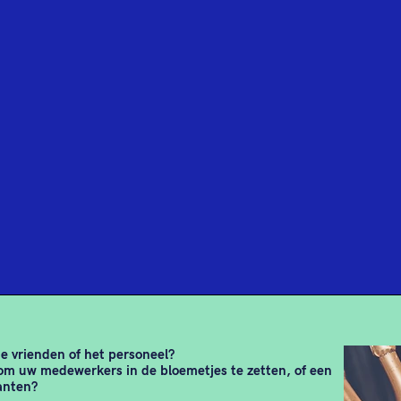
te vrienden of het personeel?
 om uw medewerkers in de bloemetjes te zetten, of een
anten?