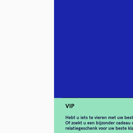
VIP
Hebt u iets te vieren met uw bes
Of zoekt u een bijzonder cadeau
relatiegeschenk voor uw beste kl