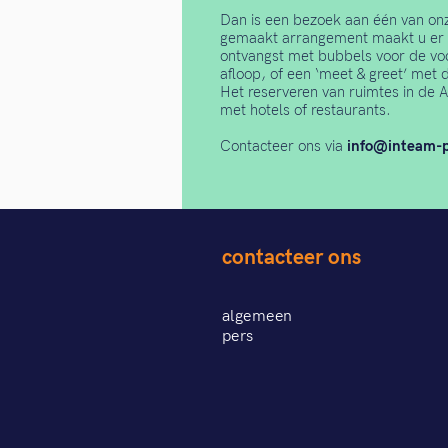
Dan is een bezoek aan één van on
gemaakt arrangement maakt u er e
ontvangst met bubbels voor de voo
afloop, of een ‘meet & greet’ met d
Het reserveren van ruimtes in de 
met hotels of restaurants.
Contacteer ons via
info@inteam-p
contacteer ons
algemeen
pers