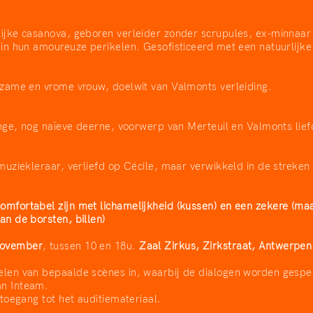
lijke casanova, geboren verleider zonder scrupules, ex-minnaar
t in hun amoureuze perikelen. Gesofisticeerd met een natuurlijk
gdzame en vrome vrouw, doelwit van Valmonts verleiding.
 jonge, nog naïeve deerne, voorwerp van Merteuil en Valmonts lief
e muziekleraar, verliefd op Cécile, maar verwikkeld in de streken
omfortabel zijn met lichamelijkheid (kussen) en een zekere (maa
an de borsten, billen)​
november
, tussen 10 en 18u.
Zaal Zirkus, Zirkstraat, Antwerpen
pelen van bepaalde scènes in, waarbij de dialogen worden gesp
an Inteam.
g toegang tot het auditiemateriaal.