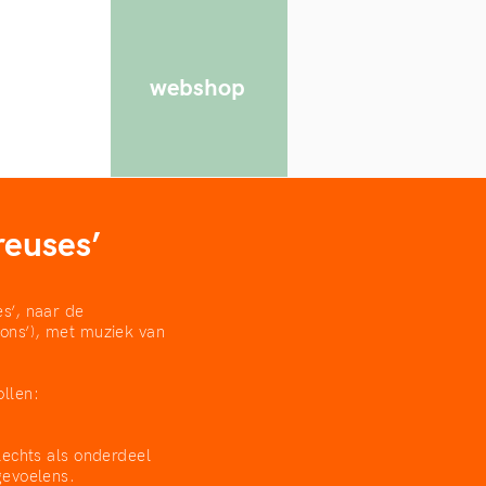
webshop
euses’
s’, naar de
sons’), met muziek van
ollen:
lechts als onderdeel
gevoelens.