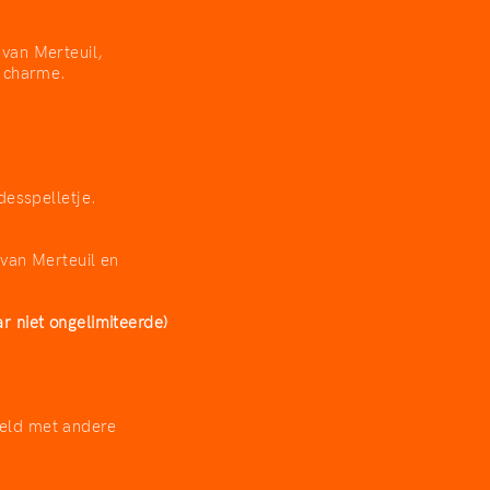
 van Merteuil,
e charme.
desspelletje.
 van Merteuil en
r niet ongelimiteerde)
eeld met andere