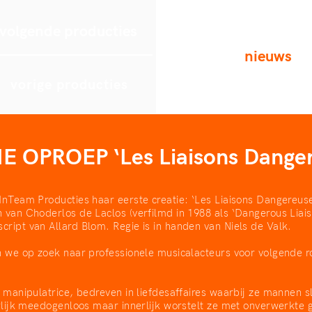
volgende producties
nieuws
vorige producties
E OPROEP ‘Les Liaisons Danger
InTeam Producties haar eerste creatie: ‘Les Liaisons Dangereuse
 van Choderlos de Laclos (verfilmd in 1988 als ‘Dangerous Liai
ript van Allard Blom. Regie is in handen van Niels de Valk.
n we op zoek naar professionele musicalacteurs voor volgende r
e manipulatrice, bedreven in liefdesaffaires waarbij ze mannen s
erlijk meedogenloos maar innerlijk worstelt ze met onverwerkte 