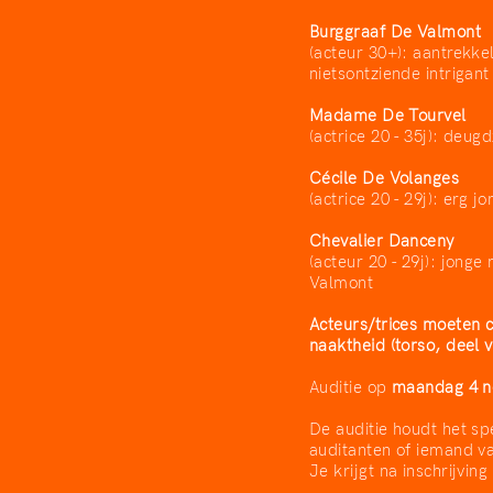
Burggraaf De Valmont
(acteur 30+): aantrekke
nietsontziende intrigan
Madame De Tourvel
(actrice 20 - 35j): deu
Cécile De Volanges
(actrice 20 - 29j): erg
Chevalier Danceny
(acteur 20 - 29j): jong
Valmont
Acteurs/trices moeten c
naaktheid (torso, deel v
Auditie op
maandag 4 
De auditie houdt het s
auditanten of iemand v
Je krijgt na inschrijvin