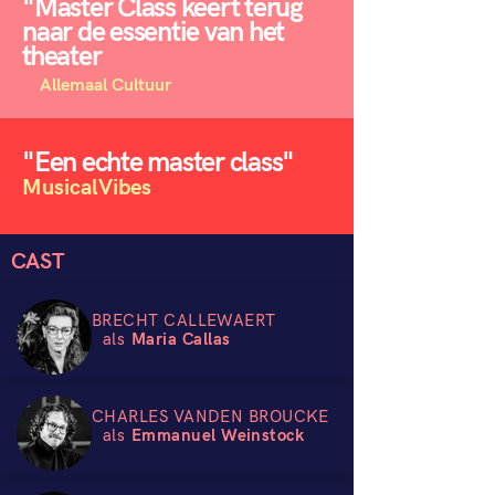
"Master Class keert terug
naar de essentie van het
theater
Allemaal Cultuur
"Een echte master class"
MusicalVibes
CAST
BRECHT CALLEWAERT
als
Maria Callas
CHARLES VANDEN BROUCKE
als
Emmanuel Weinstock