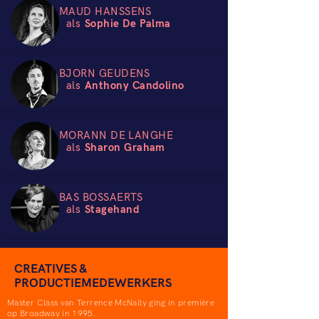
MAUD HANSSENS
als
Sophie De Palma
BJORN GEUDENS
als
Anthony Candolino
MORANN DE LANGHE
als
Sharon Graham
BAS BOSSAERTS
als
Stagehand
CREATIVES &
PRODUCTIEMEDEWERKERS
Master Class van Terrence McNally ging in première
op Broadway in 1995.