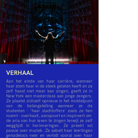
VERHAAL
Aan het einde van haar carrière, wanneer
haar stem haar in de steek gelaten heeft en ze
zelf haast niet meer kan zingen, geeft ze in
New York een masterclass aan jonge zangers.
Ze plaatst zichzelf opnieuw in het middelpunt
van de belangstelling wanneer ze de
studenten - ‘haar slachtoffers’ zoals ze hen
noemt - overhaalt, aanspoort en inspireert om
de aria van hun leven te zingen terwijl ze zelf
wegglijdt in herinneringen. Ze preekt vol
passie over muziek. Ze sabelt haar leerlingen
genadeloos neer en vertelt vooral over haar