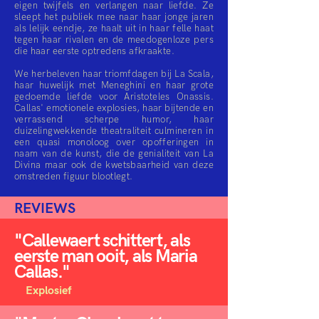
eigen twijfels en verlangen naar liefde. Ze
sleept het publiek mee naar haar jonge jaren
als lelijk eendje, ze haalt uit in haar felle haat
tegen haar rivalen en de meedogenloze pers
die haar eerste optredens afkraakte.
We herbeleven haar triomfdagen bij La Scala,
haar huwelijk met Meneghini en haar grote
gedoemde liefde voor Aristoteles Onassis.
Callas' emotionele explosies, haar bijtende en
verrassend scherpe humor, haar
duizelingwekkende theatraliteit culmineren in
een quasi monoloog over opofferingen in
naam van de kunst, die de genialiteit van La
Divina maar ook de kwetsbaarheid van deze
omstreden figuur blootlegt.
REVIEWS
"Callewaert schittert, als
eerste man ooit, als Maria
Callas."
Explosief