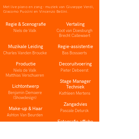
Met live piano en zang - muziek van Giuseppe Verdi,
Giacomo Puccini en Vincenzo Bellini.
Regie & Scenografie
Vertaling
Niels de Valk
Coot van Doesburgh
Brecht Callewaert
Muzikale Leiding
Regie-assistentie
Charles Vanden Broucke
Bas Bossaerts
Productie
Decoruitvoering
Niels de Valk
Pieter Debeerst
Matthias Verschueren
Stage Manager
Lichtontwerp
Techniek
Benjamin Demaere
Kathleen Mertens
(Showdesign)
Zangadvies
Make-up & Haar
Pascale Deturck
Ashton Van Beurden
Fotografie affiche
Artwork visuals
Marc Drofmans
Lars de Valk