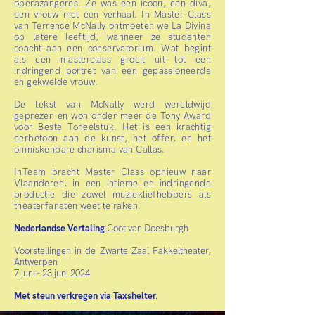
operazangeres. Ze was een icoon, een diva,
een vrouw met een verhaal. In Master Class
van Terrence McNally ontmoeten we La Divina
op latere leeftijd, wanneer ze studenten
coacht aan een conservatorium. Wat begint
als een masterclass groeit uit tot een
indringend portret van een gepassioneerde
en gekwelde vrouw.
De tekst van McNally werd wereldwijd
geprezen en won onder meer de Tony Award
voor Beste Toneelstuk. Het is een krachtig
eerbetoon aan de kunst, het offer, en het
onmiskenbare charisma van Callas.
InTeam bracht Master Class opnieuw naar
Vlaanderen, in een intieme en indringende
productie die zowel muziekliefhebbers als
theaterfanaten weet te raken.
Nederlandse Vertaling
Coot van Doesburgh
Voorstellingen in de Zwarte Zaal Fakkeltheater,
Antwerpen
7 juni - 23 juni 2024
Met steun verkregen via Taxshelter.