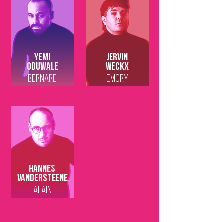
Yemi
Jervin
Oduwale
Weckx
BERNARD
EMORY
Hannes
Vandersteene
ALAIN