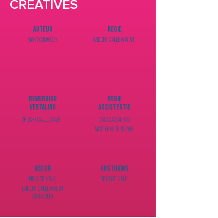
CREATIVES
Auteur
Regie
Mart Crowley
Brecht Callewaert
Bewerking
Regie
Vertaling
Assistentie
Brecht Callewaert
Bas Bossaerts
Matthew Debruyne
Decor
Kostuums
Niels de Valk
Niels de Valk
Brecht Callewaert
ism Kabuki