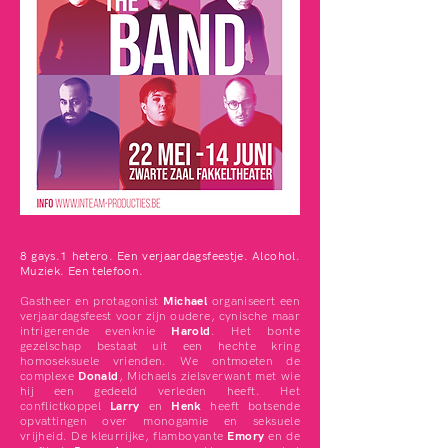
8 gays.1 hetero. Een verjaardagsfeestje. Alcohol.
Muziek. Een telefoon.
Gastheer en protagonist
Michael
organiseert een
verjaardagsfeest voor zijn oudere, cynische maar
intrigerende evenknie
Harold
. Het bonte
gezelschap bestaat uit een hechte kring
homoseksuele vrienden. We ontmoeten de
complexe
Donald
, Michaels zielsverwant met wie
hij een gedeeld verleden heeft. Het
conflictkoppel
Larry
en
Henk
heeft botsende
opvattingen over monogamie en seksuele
vrijheid. De kleurrijke, flamboyante
Emory
en de