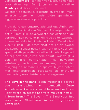
verfijnde
Bernard
, een man van kleur, nemen het
voor elkaar op. Een jonge en aantrekkelijke
Cowboy
is de kers op de taart.
De sfeer is aanvankelijk luchtig en grappig, maar
scherpe tongen en onderhuidse spanningen
liggen voortdurend op de loer.
Plots duikt een ongenodigde gast op.
Alain
, een
oude studievriend van Michael. Als enige ‘hetero’
zet hij met zijn onverwachte aanwezigheid de
verhoudingen op scherp. Hij is de buitenstaander
in een wereld die hij niet wil zien. De alcohol
vloeit rijkelijk, de sfeer slaat om en de avond
escaleert. Michael besluit dat het tijd is voor een
spel: bel diegene die je ooit écht hebt liefgehad
en zeg hem dat je van hem houdt. Wat volgt is
een pijnlijke confrontatie met bewaarde
geheimen, verborgen verlangens, schaamte,
afwijzing en zelfhaat. De spelers blijven achter
met onuitgesproken gevoelens en onthulde
waarheden, maar liefde zal altijd zegevieren.
The Boys in the Band
is een messcherp portret
over vriendschap en identiteit. Deze
Amerikaanse klassieker werd bekroond met een
Tony award en recent nog verfilmd voor Netflix.
InTeam brengt The Boys In The Band voor het
eerst naar Vlaanderen in een bijzondere
bewerking.