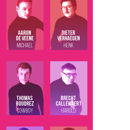
Aaron
Dieter
De Veene
Verhaegen
MICHAEL
HENK
Thomas
Brecht
Boudrez
Callewaert
COWBOY
HAROLD