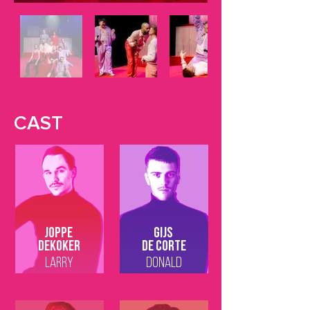
CAST
Joppe
Gijs
Dekoker
De Corte
LARRY
DONALD