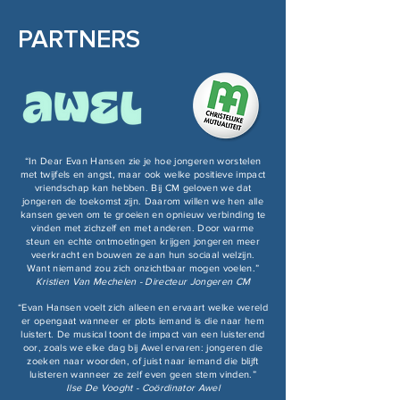
PARTNERS
“In Dear Evan Hansen zie je hoe jongeren worstelen
met twijfels en angst, maar ook welke positieve impact
vriendschap kan hebben. Bij CM geloven we dat
jongeren de toekomst zijn. Daarom willen we hen alle
kansen geven om te groeien en opnieuw verbinding te
vinden met zichzelf en met anderen. Door warme
steun en echte ontmoetingen krijgen jongeren meer
veerkracht en bouwen ze aan hun sociaal welzijn.
Want niemand zou zich onzichtbaar mogen voelen.”
Kristien Van Mechelen - Directeur Jongeren CM
“Evan Hansen voelt zich alleen en ervaart welke wereld
er opengaat wanneer er plots iemand is die naar hem
luistert. De musical toont de impact van een luisterend
oor, zoals we elke dag bij Awel ervaren: jongeren die
zoeken naar woorden, of juist naar iemand die blijft
luisteren wanneer ze zelf even geen stem vinden.”
Ilse De Vooght - Coördinator Awel