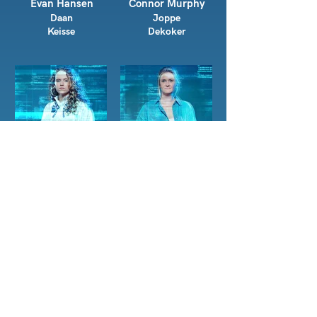
Evan Hansen
Connor Murphy
Daan
Joppe
Keisse
Dekoker
Zoë Murphy
Heidi Hansen
Charlotte
Joke
Suijs
Van Robbroeck