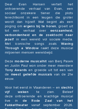
Dear Evan Hansen vertelt het
ontroerende verhaal van Evan, een
sociaal
onzekere tiener die plots
terechtkomt in een leugen die groter
wordt dan hijzelf.
Wat begint als een
poging om
ergens bij te horen
, groeit uit
tot een verhaal over
eenzaamheid,
verbondenheid en de zoektocht naar
jezelf
in een wereld vol
sociale media.
Met iconische songs zoals
Waving
Through a Window
raakt
deze musical
miljoenen mensen wereldwijd.
Deze
moderne musicalhit
van Benj Pasek
en Justin Paul won onder meer
meerdere
Tony Awards
en groeide uit tot een van
de
meest geliefde musicals
van de 21e
eeuw.
Voor het eerst in Vlaanderen – en
slechts
vijf weken
te zien. Beleef
deze
ontroerende en krachtige musical
live in
de Rode Zaal van het
Fakkeltheater
vanaf september 2026.