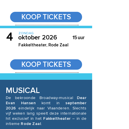
KOOP TICKETS
4
ZONDAG
oktober 2026
15
uur
Fakkeltheater, Rode Zaal
KOOP TICKETS
MUSICAL
De bekroonde Broadway-musical
Dear
Evan Hansen
komt in
september
2026
eindelijk naar Vlaanderen. Slechts
vijf weken lang speelt deze internationale
hit exclusief in het
Fakkeltheater
– in de
intieme
Rode Zaal
.