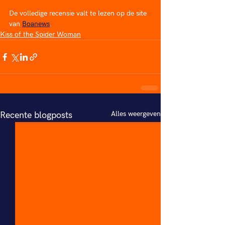
De volledige recensie valt te lezen op de site 
van 
Boanews
.
Kiss of the Spider Woman
Alles weergeven
Recente blogposts