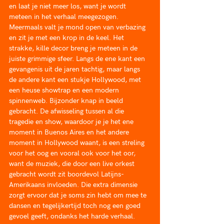
en laat je niet meer los, want je wordt 
meteen in het verhaal meegezogen. 
Meermaals valt je mond open van verbazing 
en zit je met een krop in de keel. Het 
strakke, kille decor breng je meteen in de 
juiste grimmige sfeer. Langs de ene kant een 
gevangenis uit de jaren tachtig, maar langs 
de andere kant een stukje Hollywood, met 
een heuse showtrap en een modern 
spinnenweb. Bijzonder knap in beeld 
gebracht. De afwisseling tussen al die 
tragedie en show, waardoor je je het ene 
moment in Buenos Aires en het andere 
moment in Hollywood waant, is een streling 
voor het oog en vooral ook voor het oor, 
want de muziek, die door een live orkest 
gebracht wordt zit boordevol Latijns-
Amerikaans invloeden. Die extra dimensie 
zorgt ervoor dat je soms zin hebt om mee te 
dansen en tegelijkertijd toch nog een goed 
gevoel geeft, ondanks het harde verhaal. 