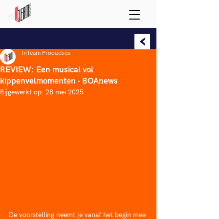
InTeam Producties
REVIEW: Een musical vol
kippenvelmomenten - BOAnews
Bijgewerkt op:
28 mei 2025
De voorstelling neemt je vanaf het begin mee 