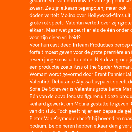
geaardheid, Valentin omwille van zijn politieke
zwaar. Ze zijn elkaars tegenpolen, maar ook  – l
doden vertelt Molina over Hollywood-films uit
grote rol speelt. Valentin vertelt over zijn gr
elkaar. Maar wat gebeurt er als de één onder d
voor zijn eigen vrijheid?
Voor hun cast deed InTeam Producties beroep 
forfait moest geven voor de grote première en i
resem jonge musicaltalenten. Net deze groep j
een productie zoals Kiss of the Spider Woman. D
Woman’ wordt gevormd door Brent Pannier (ali
Valentin). Debutante Alyssa Luypaert speelt d
Sofie De Schryver is Valentins grote liefde Mar
Eén van de opvallendste figuren uit deze produc
keihard gewerkt om Molina gestalte te geven. O
van dit stuk. Toch geeft hij er een bepaalde ge
Pieter Van Keymeulen heeft hij bovendien naas
podium. Beide heren hebben elkaar danig verst