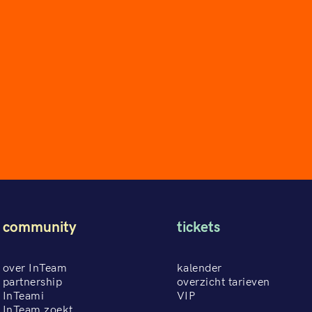
community
tickets
over InTeam
kalender
partnership
overzicht tarieven
InTeami
VIP
InTeam zoekt