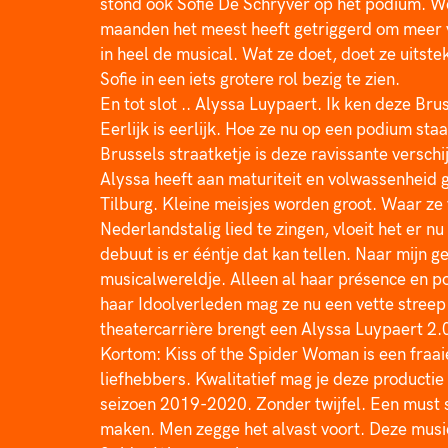
stond ook Sofie De Schryver op het podium. Wel
maanden het meest heeft getriggerd om meer va
in heel de musical. Wat ze doet, doet ze uitst
Sofie in een iets grotere rol bezig te zien.
En tot slot .. Alyssa Luypaert. Ik ken deze Brus
Eerlijk is eerlijk. Hoe ze nu op een podium staa
Brussels straatketje is deze ravissante verschij
Alyssa heeft aan maturiteit en volwassenheid 
Tilburg. Kleine meisjes worden groot. Waar ze
Nederlandstalig lied te zingen, vloeit het er nu 
debuut is er ééntje dat kan tellen. Naar mijn ge
musicalwereldje. Alleen al haar présence en p
haar Idoolverleden mag ze nu een vette streep 
theatercarrière brengt een Alyssa Luypaert 2.0
Kortom: Kiss of the Spider Woman is een fraaie
liefhebbers. Kwalitatief mag je deze productie
seizoen 2019-2020. Zonder twijfel. Een must se
maken. Men zegge het alvast voort. Deze music