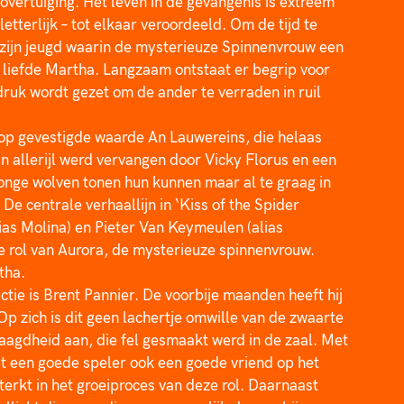
 overtuiging. Het leven in de gevangenis is extreem 
etterlijk – tot elkaar veroordeeld. Om de tijd te 
 zijn jeugd waarin de mysterieuze Spinnenvrouw een 
ote liefde Martha. Langzaam ontstaat er begrip voor 
ruk wordt gezet om de ander te verraden in ruil 
op gevestigde waarde An Lauwereins, die helaas 
n allerijl werd vervangen door Vicky Florus en een 
onge wolven tonen hun kunnen maar al te graag in 
e centrale verhaallijn in ‘Kiss of the Spider 
as Molina) en Pieter Van Keymeulen (alias 
e rol van Aurora, de mysterieuze spinnenvrouw. 
tha.
tie is Brent Pannier. De voorbije maanden heeft hij 
p zich is dit geen lachertje omwille van de zwaarte 
laagdheid aan, die fel gesmaakt werd in de zaal. Met 
t een goede speler ook een goede vriend op het 
erkt in het groeiproces van deze rol. Daarnaast 