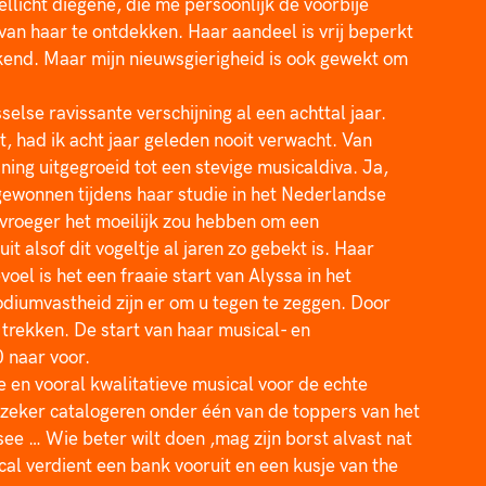
licht diegene, die me persoonlijk de voorbije 
n haar te ontdekken. Haar aandeel is vrij beperkt 
ekend. Maar mijn nieuwsgierigheid is ook gewekt om 
selse ravissante verschijning al een achttal jaar. 
t, had ik acht jaar geleden nooit verwacht. Van 
ning uitgegroeid tot een stevige musicaldiva. Ja, 
gewonnen tijdens haar studie in het Nederlandse 
 vroeger het moeilijk zou hebben om een 
uit alsof dit vogeltje al jaren zo gebekt is. Haar 
voel is het een fraaie start van Alyssa in het 
odiumvastheid zijn er om u tegen te zeggen. Door 
trekken. De start van haar musical- en 
 naar voor.
 en vooral kwalitatieve musical voor de echte 
 zeker catalogeren onder één van de toppers van het 
e … Wie beter wilt doen ,mag zijn borst alvast nat 
al verdient een bank vooruit en een kusje van the 