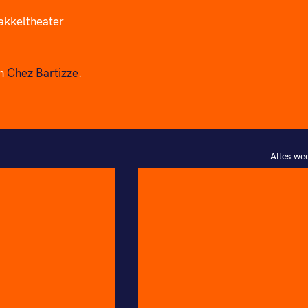
akkeltheater
n 
Chez Bartizze
.
Alles we