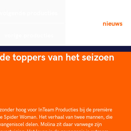
volgende producties
nieuws
vorige producties
de toppers van het seizoen
jzonder hoog voor InTeam Producties bij de première 
the Spider Woman. Het verhaal van twee mannen, die 
vangeniscel delen. Molina zit daar vanwege zijn 