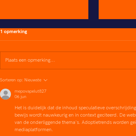
REVIEW: In
1 opmerking
het nieuwe s
met Kiss of 
IN ANTWERP
Woman. - M
NIEUWE SEI
Plaats een opmerking...
MET KISS OF
WOMAN. EEN
VERTELLING
REVIEW: KISS OF THE
Sorteren op:
Nieuwste
TEGENSLAG O
SPIDER WOMAN at Fakkel
mepovapelut827
Theater - Broadway World
06 jun
Het is duidelijk dat de inhoud speculatieve overschrijdin
bewijs wordt nauwkeurig en in context geciteerd. De webs
van de onderliggende thema's. Adoptietrends worden geïll
mediaplatformen.