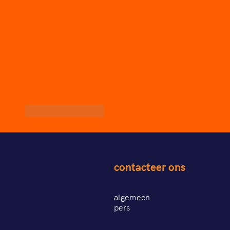
Like
Reageren
contacteer ons
algemeen
pers