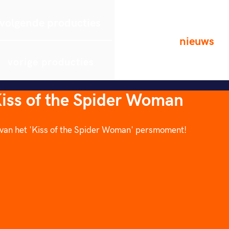
volgende producties
nieuws
vorige producties
ss of the Spider Woman
van het 'Kiss of the Spider Woman' persmoment! 