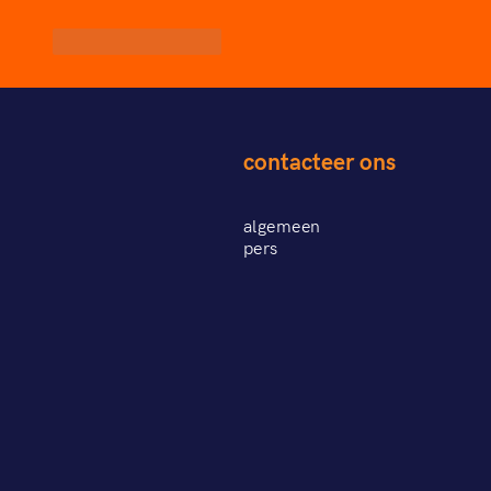
Like
Reageren
contacteer ons
algemeen
pers