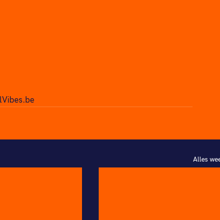
lVibes.be
Alles we