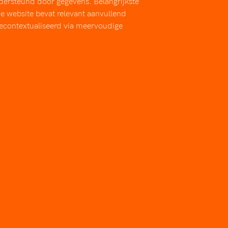
dersteund door gegevens. Belangrijkste 
De website bevat relevant aanvullend 
econtextualiseerd via meervoudige 